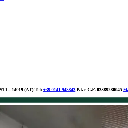
I – 14019 (AT)
Tel:
+39 0141 948843
P.I. e C.F. 03389280045
Ma