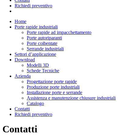
Contatti
Richiedi preventivo
Home
Porte rapide industriali
Porte rapide ad impacchettamento
Porte autoriparanti
Porte coibentate
Serrande industriali
Settori d’applicazione
Download
Modelli 3D
Schede Tecniche
Azienda
Progettazione porte rapide
Produzione porte industriali
Installazione porte e serrande
Assistenza e manutenzione chiusure industriali
Catalogo
Contatti
Richiedi preventivo
Contatti