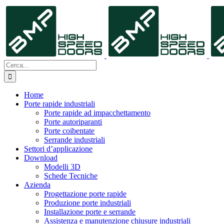
Salta
al
contenuto
Cerca
per:
Home
Porte rapide industriali
Porte rapide ad impacchettamento
Porte autoriparanti
Porte coibentate
Serrande industriali
Settori d’applicazione
Download
Modelli 3D
Schede Tecniche
Azienda
Progettazione porte rapide
Produzione porte industriali
Installazione porte e serrande
Assistenza e manutenzione chiusure industriali