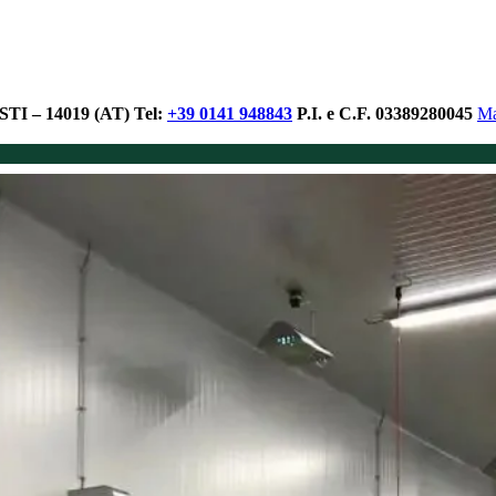
I – 14019 (AT)
Tel:
+39 0141 948843
P.I. e C.F. 03389280045
Ma