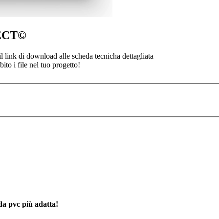
TECT©
l link di download alle scheda tecnicha dettagliata
ito i file nel tuo progetto!
ida pvc più adatta!