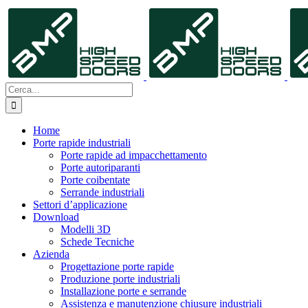
Salta
al
contenuto
Cerca
per:
Home
Porte rapide industriali
Porte rapide ad impacchettamento
Porte autoriparanti
Porte coibentate
Serrande industriali
Settori d’applicazione
Download
Modelli 3D
Schede Tecniche
Azienda
Progettazione porte rapide
Produzione porte industriali
Installazione porte e serrande
Assistenza e manutenzione chiusure industriali