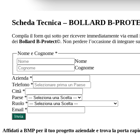
Scheda Tecnica – BOLLARD B-PRO
Compila il form qui sotto per ricevere immediatamente via email i
dei
Bollard B-Protect©
. Non perdere l’occasione di integrare sub
Nome e Cognome
*
Nome
Cognome
Azienda
*
Telefono
*
Città
*
Paese
*
Ruolo
*
Cognome
Email
*
Azienda
Invia
Città
Affidati a BMP per il tuo progetto aziendale e trova la porta rap