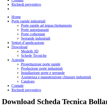
Contatti
Richiedi preventivo
Home
Porte rapide industriali
Porte rapide ad impacchettamento
Porte autoriparanti
Porte coibentate
Serrande industriali
Settori d’applicazione
Download
Modelli 3D
Schede Tecniche
Azienda
Progettazione porte rapide
Produzione porte industriali
Installazione porte e serrande
Assistenza e manutenzione chiusure industriali
Catalogo
Contatti
Richiedi preventivo
Download Scheda Tecnica Bolla