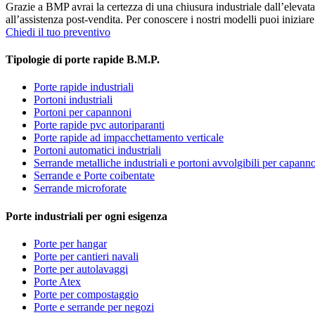
Grazie a BMP avrai la certezza di una chiusura industriale dall’elevat
all’assistenza post-vendita. Per conoscere i nostri modelli puoi iniziar
Chiedi il tuo preventivo
Tipologie di porte rapide B.M.P.
Porte rapide industriali
Portoni industriali
Portoni per capannoni
Porte rapide pvc autoriparanti
Porte rapide ad impacchettamento verticale
Portoni automatici industriali
Serrande metalliche industriali e portoni avvolgibili per capann
Serrande e Porte coibentate
Serrande microforate
Porte industriali per ogni esigenza
Porte per hangar
Porte per cantieri navali
Porte per autolavaggi
Porte Atex
Porte per compostaggio
Porte e serrande per negozi