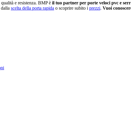
a qualità e resistenza. BMP è
il tuo partner per porte veloci pvc e ser
e dalla
scelta della porta rapida
o scoprire subito i
prezzi
.
Vuoi conoscere
oni