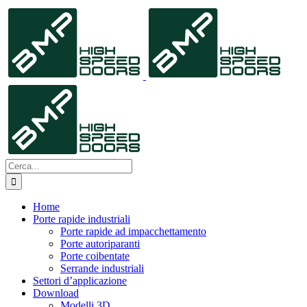
Salta
al
contenuto
Cerca
per:
Home
Porte rapide industriali
Porte rapide ad impacchettamento
Porte autoriparanti
Porte coibentate
Serrande industriali
Settori d’applicazione
Download
Modelli 3D