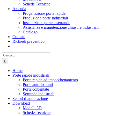
Schede Tecniche
Azienda
Progettazione porte rapide
Produzione porte industriali
Installazione porte e serrande
Assistenza e manutenzione chiusure industriali
Catalogo
Contatti
Richiedi preventivo
Cerca
per:
Home
Porte rapide industriali
Porte rapide ad impacchettamento
Porte autoriparanti
Porte coibentate
Serrande industriali
Settori d’applicazione
Download
Modelli 3D
Schede Tecniche