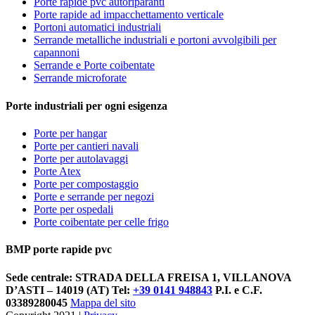
Porte rapide pvc autoriparanti
Porte rapide ad impacchettamento verticale
Portoni automatici industriali
Serrande metalliche industriali e portoni avvolgibili per
capannoni
Serrande e Porte coibentate
Serrande microforate
Porte industriali per ogni esigenza
Porte per hangar
Porte per cantieri navali
Porte per autolavaggi
Porte Atex
Porte per compostaggio
Porte e serrande per negozi
Porte per ospedali
Porte coibentate per celle frigo
BMP porte rapide pvc
Sede centrale:
STRADA DELLA FREISA 1, VILLANOVA
D’ASTI – 14019 (AT)
Tel:
+39 0141 948843
P.I. e C.F.
03389280045
Mappa del sito