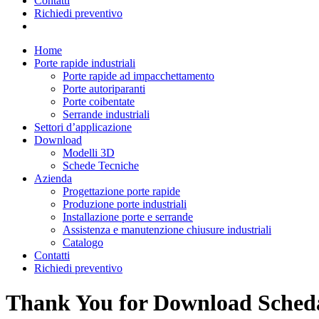
Contatti
Richiedi preventivo
Home
Porte rapide industriali
Porte rapide ad impacchettamento
Porte autoriparanti
Porte coibentate
Serrande industriali
Settori d’applicazione
Download
Modelli 3D
Schede Tecniche
Azienda
Progettazione porte rapide
Produzione porte industriali
Installazione porte e serrande
Assistenza e manutenzione chiusure industriali
Catalogo
Contatti
Richiedi preventivo
Thank You for Download Sched