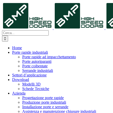
Salta
al
contenuto
Cerca
per:
Home
Porte rapide industriali
Porte rapide ad impacchettamento
Porte autoriparanti
Porte coibentate
Serrande industriali
Settori d’applicazione
Download
Modelli 3D
Schede Tecniche
Azienda
Progettazione porte rapide
Produzione porte industriali
Installazione porte e serrande
Assistenza e manutenzione chiusure industriali