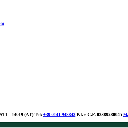
oni
I – 14019 (AT)
Tel:
+39 0141 948843
P.I. e C.F. 03389280045
Ma