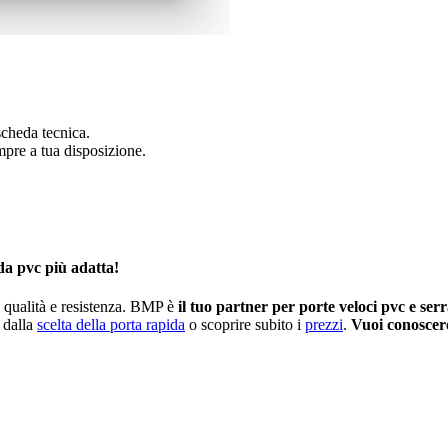
 scheda tecnica.
mpre a tua disposizione.
ida pvc più adatta!
a qualità e resistenza. BMP è
il tuo partner per porte veloci pvc e ser
e dalla
scelta della porta rapida
o scoprire subito i
prezzi
.
Vuoi conoscere