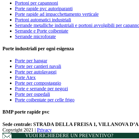
Portoni per capannoni
Porte rapide pvc autoriparanti
Porte rapide ad impacchettamento verticale
Portoni automatici industriali
Serrande metalliche industriali e portoni avvolgibili per capann
Serrande e Porte coibentate
Serrande microforate
Porte industriali per ogni esigenza
Porte per hangar
Porte per cantieri navali
Porte per autolavaggi
Porte Atex
Porte per compostaggio
Porte e serrande per negozi
Porte per ospedali
Porte coibentate per celle frigo
BMP porte rapide pvc
Sede centrale:
STRADA DELLA FREISA 1, VILLANOVA D’AST
Copyright 2021 |
Privacy
VUOI RICHIEDERE UN PREVENTIVO?