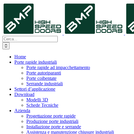
Salta
al
contenuto
Cerca
per:
Home
Porte rapide industriali
Porte rapide ad impacchettamento
Porte autoriparanti
Porte coibentate
Serrande industriali
Settori d’applicazione
Download
Modelli 3D
Schede Tecniche
Azienda
Progettazione porte rapide
Produzione porte industriali
Installazione porte e serrande
Assistenza e manutenzione chiusure industriali