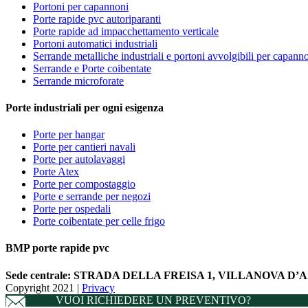
Portoni per capannoni
Porte rapide pvc autoriparanti
Porte rapide ad impacchettamento verticale
Portoni automatici industriali
Serrande metalliche industriali e portoni avvolgibili per capann
Serrande e Porte coibentate
Serrande microforate
Porte industriali per ogni esigenza
Porte per hangar
Porte per cantieri navali
Porte per autolavaggi
Porte Atex
Porte per compostaggio
Porte e serrande per negozi
Porte per ospedali
Porte coibentate per celle frigo
BMP porte rapide pvc
Sede centrale:
STRADA DELLA FREISA 1, VILLANOVA D’AST
Copyright 2021 |
Privacy
VUOI RICHIEDERE UN PREVENTIVO?