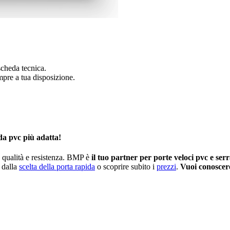
 scheda tecnica.
mpre a tua disposizione.
ida pvc più adatta!
a qualità e resistenza. BMP è
il tuo partner per porte veloci pvc e ser
e dalla
scelta della porta rapida
o scoprire subito i
prezzi
.
Vuoi conoscere