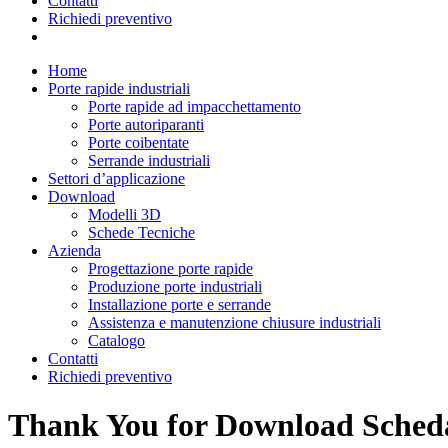
Contatti
Richiedi preventivo
Home
Porte rapide industriali
Porte rapide ad impacchettamento
Porte autoriparanti
Porte coibentate
Serrande industriali
Settori d’applicazione
Download
Modelli 3D
Schede Tecniche
Azienda
Progettazione porte rapide
Produzione porte industriali
Installazione porte e serrande
Assistenza e manutenzione chiusure industriali
Catalogo
Contatti
Richiedi preventivo
Thank You for Download Scheda