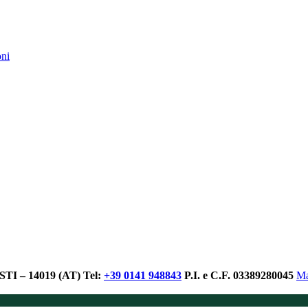
oni
I – 14019 (AT)
Tel:
+39 0141 948843
P.I. e C.F. 03389280045
Ma