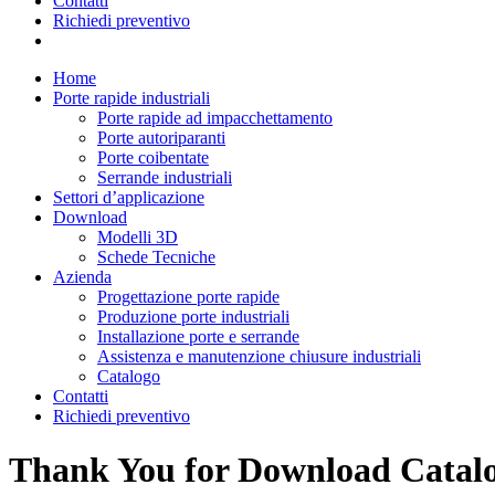
Contatti
Richiedi preventivo
Home
Porte rapide industriali
Porte rapide ad impacchettamento
Porte autoriparanti
Porte coibentate
Serrande industriali
Settori d’applicazione
Download
Modelli 3D
Schede Tecniche
Azienda
Progettazione porte rapide
Produzione porte industriali
Installazione porte e serrande
Assistenza e manutenzione chiusure industriali
Catalogo
Contatti
Richiedi preventivo
Thank You for Download Catal