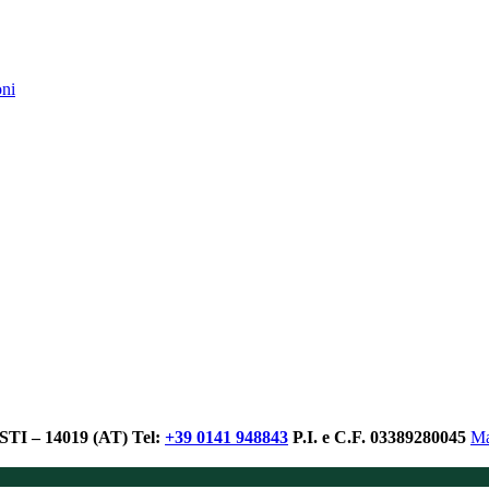
oni
I – 14019 (AT)
Tel:
+39 0141 948843
P.I. e C.F. 03389280045
Ma