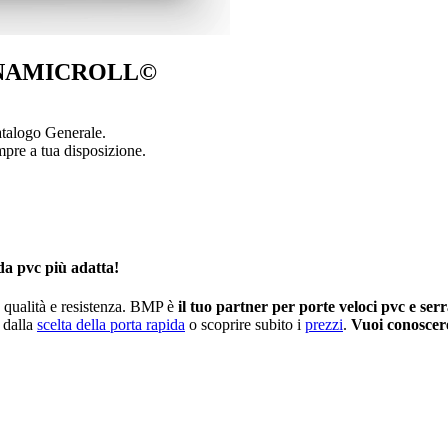
– DYNAMICROLL©
Catalogo Generale.
mpre a tua disposizione.
ida pvc più adatta!
a qualità e resistenza. BMP è
il tuo partner per porte veloci pvc e ser
e dalla
scelta della porta rapida
o scoprire subito i
prezzi
.
Vuoi conoscere