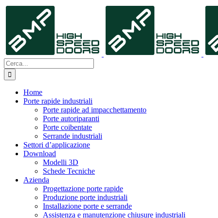
Salta
al
contenuto
Cerca
per:
Home
Porte rapide industriali
Porte rapide ad impacchettamento
Porte autoriparanti
Porte coibentate
Serrande industriali
Settori d’applicazione
Download
Modelli 3D
Schede Tecniche
Azienda
Progettazione porte rapide
Produzione porte industriali
Installazione porte e serrande
Assistenza e manutenzione chiusure industriali