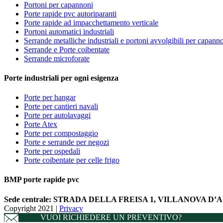
Portoni per capannoni
Porte rapide pvc autoriparanti
Porte rapide ad impacchettamento verticale
Portoni automatici industriali
Serrande metalliche industriali e portoni avvolgibili per capann
Serrande e Porte coibentate
Serrande microforate
Porte industriali per ogni esigenza
Porte per hangar
Porte per cantieri navali
Porte per autolavaggi
Porte Atex
Porte per compostaggio
Porte e serrande per negozi
Porte per ospedali
Porte coibentate per celle frigo
BMP porte rapide pvc
Sede centrale:
STRADA DELLA FREISA 1, VILLANOVA D’AST
Copyright 2021 |
Privacy
VUOI RICHIEDERE UN PREVENTIVO?