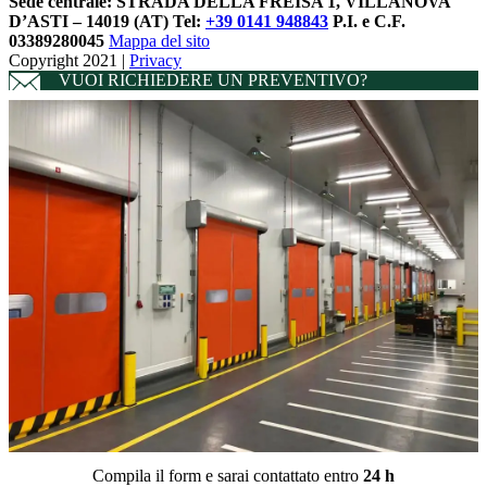
Sede centrale:
STRADA DELLA FREISA 1, VILLANOVA
D’ASTI – 14019 (AT)
Tel:
+39 0141 948843
P.I. e C.F.
03389280045
Mappa del sito
Copyright 2021 |
Privacy
VUOI RICHIEDERE UN PREVENTIVO?
Compila il form e sarai contattato entro
24 h