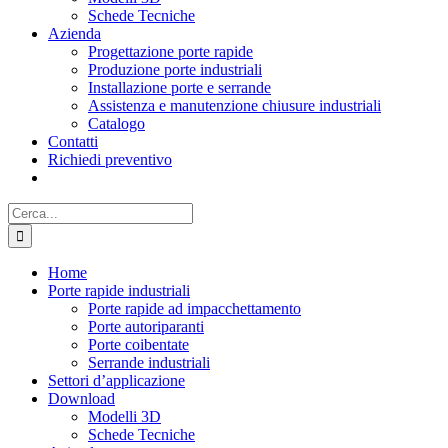
Schede Tecniche
Azienda
Progettazione porte rapide
Produzione porte industriali
Installazione porte e serrande
Assistenza e manutenzione chiusure industriali
Catalogo
Contatti
Richiedi preventivo
Cerca
per:
Home
Porte rapide industriali
Porte rapide ad impacchettamento
Porte autoriparanti
Porte coibentate
Serrande industriali
Settori d’applicazione
Download
Modelli 3D
Schede Tecniche