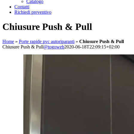
Catalogo
Contatti
Richiedi preventivo
Chiusure Push & Pull
Home
»
Porte rapide pvc autoriparanti
»
Chiusure Push & Pull
Chiusure Push & Pull
@togoweb
2020-06-18T22:09:15+02:00