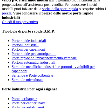
veloci pvc e serrande industriali
. Seguiamo ogni richiesta dalla
progettazione all’assistenza post-vendita. Per conoscere i nostri
modelli puoi iniziare dalla
scelta della porta rapida
o scoprire subito i
prezzi
.
Vuoi conoscere il prezzo delle nostre porte rapide
industriali?
Chiedi il tuo preventivo
Tipologie di porte rapide B.M.P.
Porte rapide industriali
Portoni industriali
Portoni per capannoni
Porte rapide pvc autoriparanti
Porte rapide ad impacchettamento verticale
Portoni automatici industriali
Serrande metalliche industriali e portoni avvolgibili per
capannoni
Serrande e Porte coibentate
Serrande microforate
Porte industriali per ogni esigenza
Porte per hangar
Porte per cantieri navali
Porte per autolavaggi