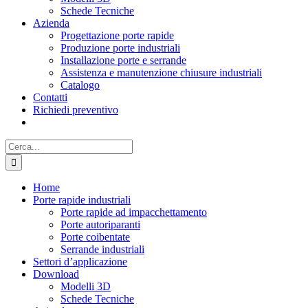
Schede Tecniche
Azienda
Progettazione porte rapide
Produzione porte industriali
Installazione porte e serrande
Assistenza e manutenzione chiusure industriali
Catalogo
Contatti
Richiedi preventivo
Cerca
per:
Home
Porte rapide industriali
Porte rapide ad impacchettamento
Porte autoriparanti
Porte coibentate
Serrande industriali
Settori d’applicazione
Download
Modelli 3D
Schede Tecniche