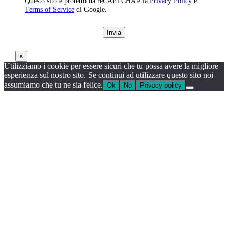
Questo sito è protetto da reCAPTCHA e la
Privacy Policy
e
Terms of Service
di Google.
×
Utilizziamo i cookie per essere sicuri che tu possa avere la migliore
esperienza sul nostro sito. Se continui ad utilizzare questo sito noi
assumiamo che tu ne sia felice.
Ok
No
Privacy policy
Torna
in
cima