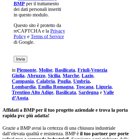
BMP
per il trattamento
dei dati personali inseriti
in questo modulo.
Questo sito è protetto da
reCAPTCHA e la
Privacy
Policy
e
Terms of Service
di Google.
in
Piemonte
,
Molise
,
Basilicata
,
Friuli-Venezia
Giulia
,
Abruzzo
,
Sicilia
,
Marche
,
Lazio
,
Campania
,
Calabria
,
Puglia
,
Umbria
,
Lombardia
,
Emilia Romagna
,
Toscana
,
Liguria
,
Trentino Alto Adige
,
Basilicata
,
Sardegna
e
Valle
d’Aosta
.
Affidati a BMP per il tuo progetto aziendale e trova la porta
rapida pvc più adatta!
Grazie a BMP avrai la certezza di una chiusura industriale
dall’elevata qualità e resistenza. BMP è
il tuo partner per porte