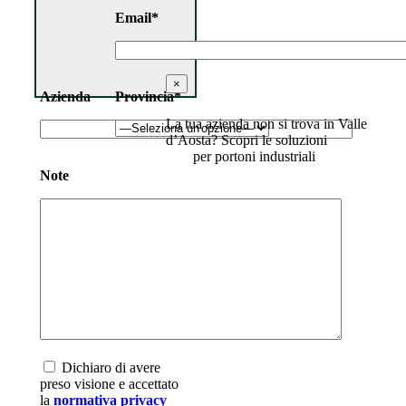
Email*
×
Azienda
Provincia*
La tua azienda non si trova in Valle
d’Aosta? Scopri le soluzioni
per portoni industriali
Note
Dichiaro di avere
preso visione e accettato
la
normativa privacy