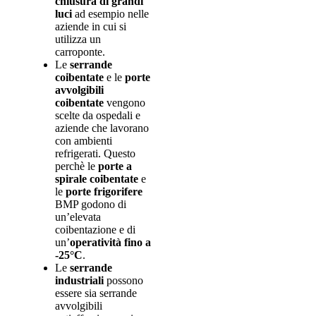
chiusura di grandi
luci
ad esempio nelle
aziende in cui si
utilizza un
carroponte.
Le
serrande
coibentate
e le
porte
avvolgibili
coibentate
vengono
scelte da ospedali e
aziende che lavorano
con ambienti
refrigerati. Questo
perchè le
porte a
spirale coibentate
e
le
porte frigorifere
BMP godono di
un’elevata
coibentazione e di
un’
operatività fino a
-25°C
.
Le
serrande
industriali
possono
essere sia serrande
avvolgibili